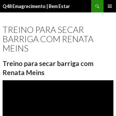
Pesquisar
Q48 Emagrecimento | Bem Estar
PULAR
Menu
PARA
principal
O
TREINO PARA SECAR
CONTEÚDO
BARRIGA COM RENATA
MEINS
Treino para secar barriga com
Renata Meins