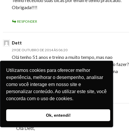
Tenho recebido suas dicas por email e tenho praticado.
Obrigada!!!!
RESPONDER
Dett
29 DE OUTUBRO DE 2014 ÀS 06:20
Olá tenho 51 anos e treino a muito tempo, mas nao
consigo eleminar gordurinhas nas costas, oque devo fazer?
Utilizamos cookies para oferecer melhor
Pode passar uns exercícios pra eu fazer? E tenho uma
experiência, melhorar o desempenho, analisar
viagem em dezembro pra praia.kkk beijoo
como você interage em nosso site e
personalizar conteúdo. Ao utilizar este site, você
RESPONDER
concorda com o uso de cookies.
vinicius
Ok, entendi!
29 DE OUTUBRO DE 2014 ÀS 16:02
Olá Dett,