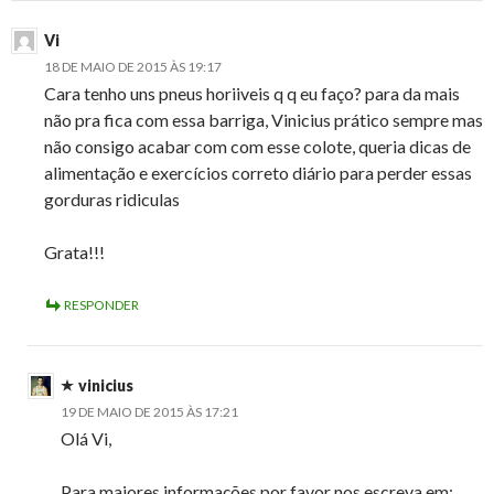
Vi
18 DE MAIO DE 2015 ÀS 19:17
Cara tenho uns pneus horiiveis q q eu faço? para da mais
não pra fica com essa barriga, Vinicius prático sempre mas
não consigo acabar com com esse colote, queria dicas de
alimentação e exercícios correto diário para perder essas
gorduras ridiculas
Grata!!!
RESPONDER
vinicius
19 DE MAIO DE 2015 ÀS 17:21
Olá Vi,
Para maiores informações por favor nos escreva em: