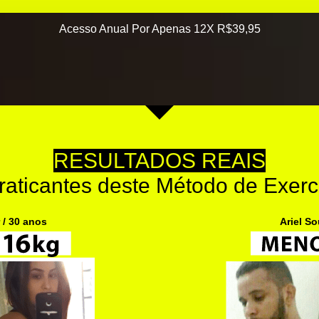
Acesso Anual Por Apenas 12X R$39,95
RESULTADOS REAIS
raticantes deste Método de Exerc
 / 30 anos
Ariel So