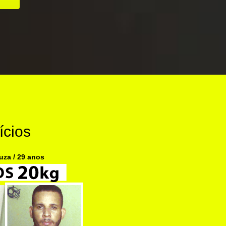
ícios
uza / 29 anos