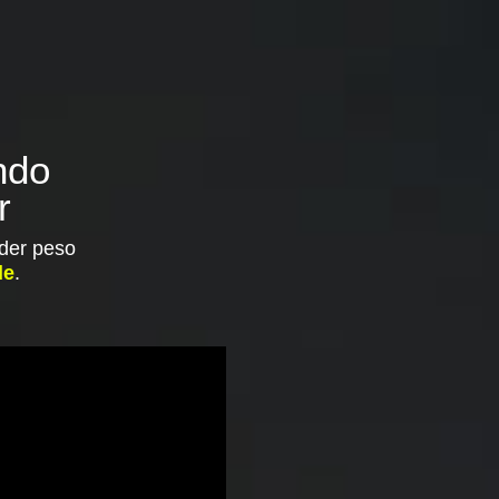
ndo
r
der peso
de
.