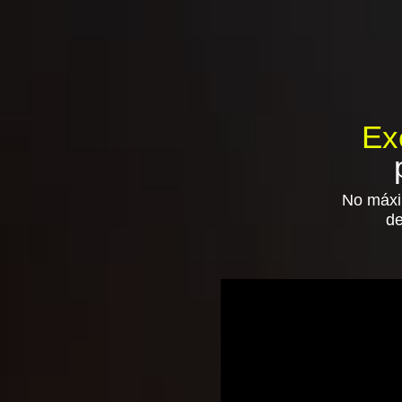
Ex
No máxi
de