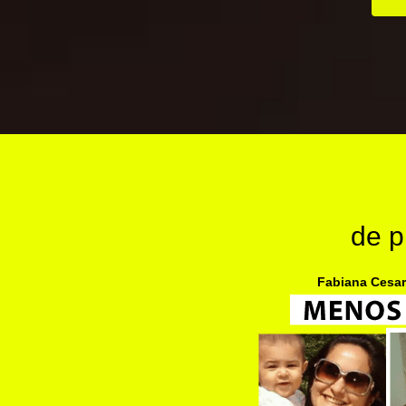
de p
Fabiana Cesar