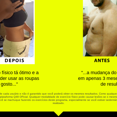
físico tá ótimo e a
"...a mudança do 
oder usar as roupas
em apenas 3 meses
gosto..."
de resu
e cada usuário e não é garantido que você poderá obter os mesmos resultados. Como qualquer
 plataforma Q48 OFicial. Qualquer modalidade de exercício físico pode causar lesões se o mesmo
ocê se machuque fazendo os exercícios deste programa, especialmente se você estiver sedentári
realizado.