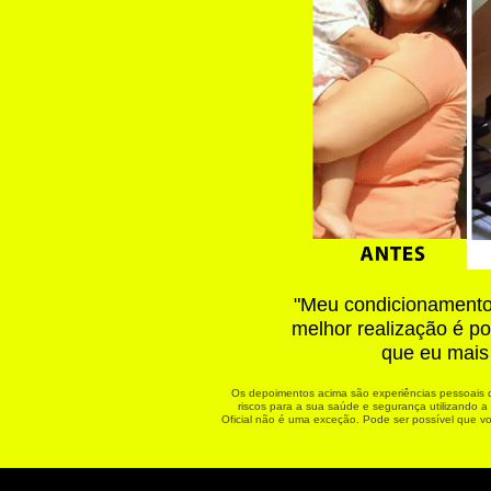
"Meu condicionamento 
melhor realização é p
que eu mais 
Os depoimentos acima são experiências pessoais d
riscos para a sua saúde e segurança utilizando a
Oficial não é uma exceção. Pode ser possível que v