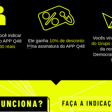
cê indicar
Vocês vi
Ele ganha
10% de desconto
 do APP Q48
do Grupo
na assinatura do APP Q48
0 reais
da no
Democrat