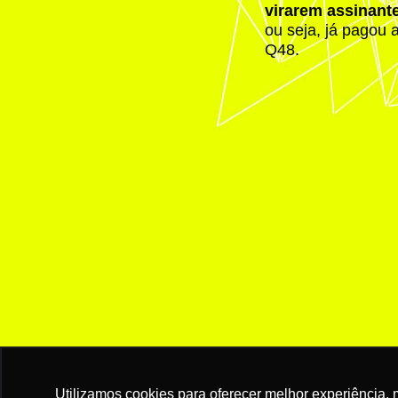
virarem assinant
ou seja, já pagou 
Q48.
Utilizamos cookies para oferecer melhor experiência, 