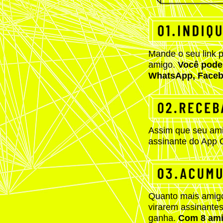
Mande o seu link 
amigo.
Você pode
WhatsApp, Faceb
Assim que seu amigo
assinante do App
Quanto mais amigo
virarem assinante
ganha.
Com 8 ami