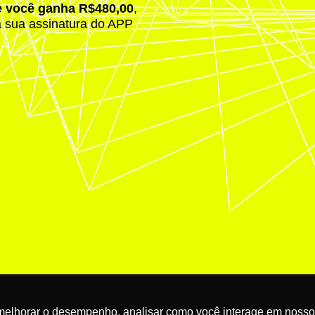
e você ganha R$480,00
,
a sua assinatura do APP
melhorar o desempenho, analisar como você interage em nosso sit