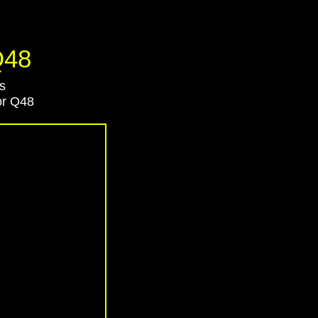
Q48
s
or Q48