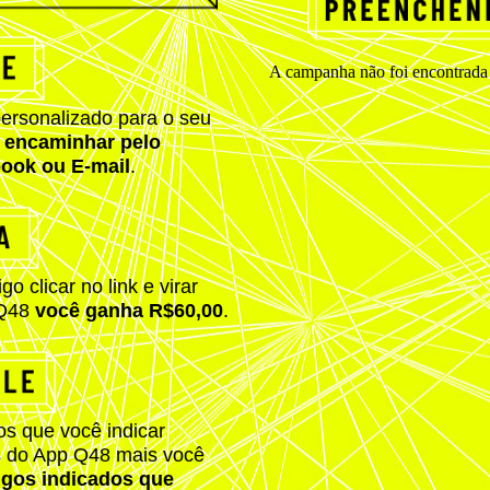
personalizado para o seu
 encaminhar pelo
ook ou E-mail
.
 clicar no link e virar
 Q48
você ganha R$60,00
.
s que você indicar
s do App Q48 mais você
gos indicados que