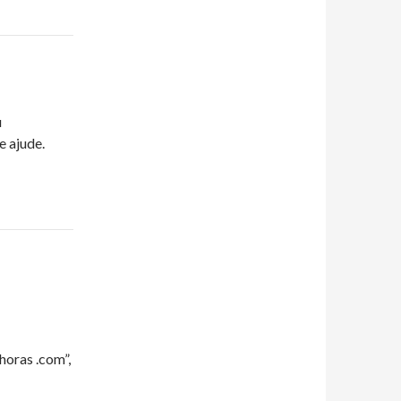
u
 ajude.
horas .com”,