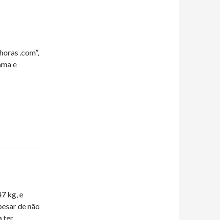
horas .com”,
ama e
47 kg, e
pesar de não
 ter