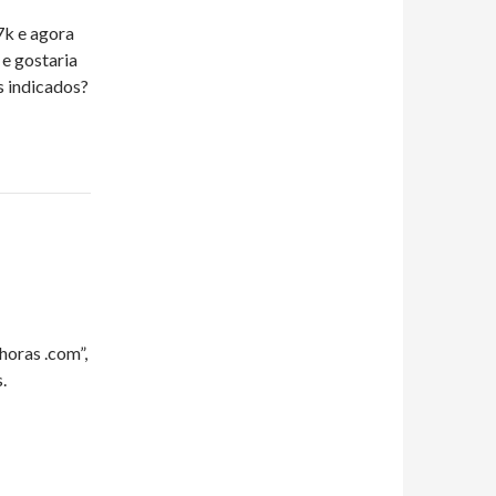
7k e agora
 e gostaria
s indicados?
horas .com”,
.