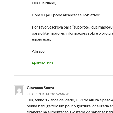
Olá Cleidiane,
Com o Q48, pode alcançar seu objetivo!
Por favor, escreva para “suporte@ queimade48
para obter maiores informações sobre o progr
emagrecer.
Abraço
RESPONDER
Giovanna Souza
21 DE JUNHO DE 2016 ÀS 02:31
Olá, tenho 17 anos de idade, 1,59 de altura e peso 
minha barriga tem um pouco gordura localizada a
exagerar na alimentação. Gostaria de saber se para