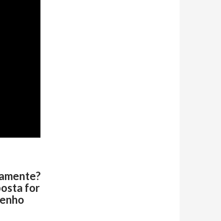
damente?
osta for
Tenho