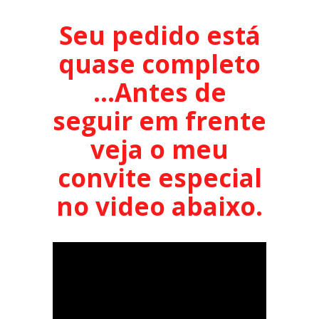
Seu pedido está
quase completo
…Antes de
seguir em frente
veja o meu
convite especial
no video abaixo.