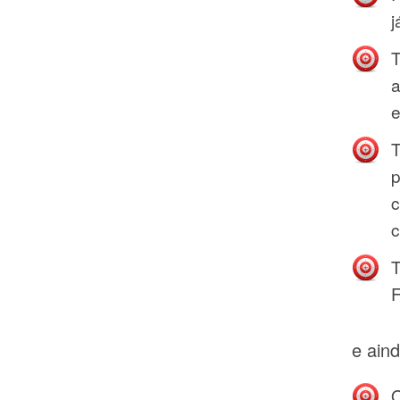
j
T
a
e
T
p
c
c
T
e aind
O