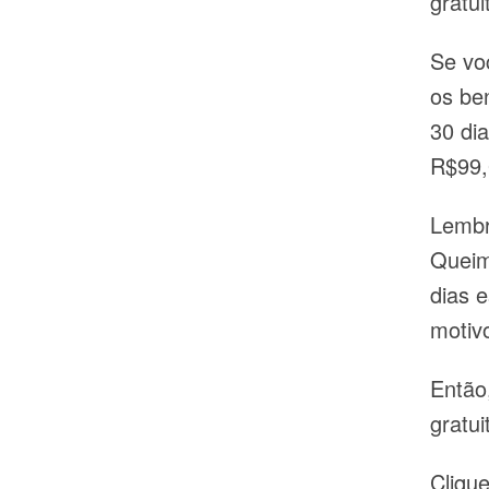
gratu
Se vo
os be
30 di
R$99,
Lembr
Queim
dias 
motiv
Então
gratu
Cliqu