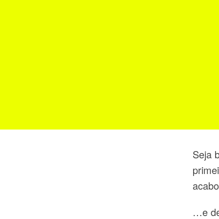
Seja 
prime
acabo
…e de