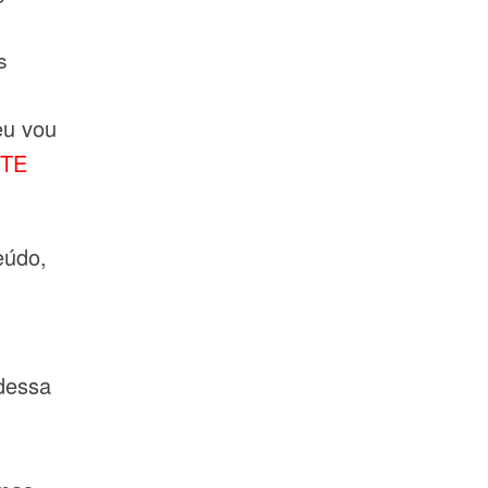
s
eu vou
TE
eúdo,
dessa