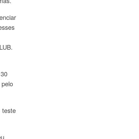
mas.
enciar
esses
CLUB.
 30
 pelo
 teste
eu