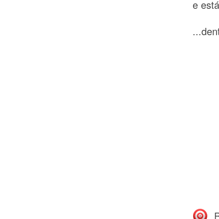
e est
...de
R