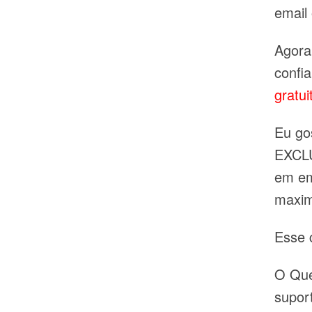
email
Agora
confi
gratui
Eu go
EXCLU
em em
maxim
Esse 
O Que
supor