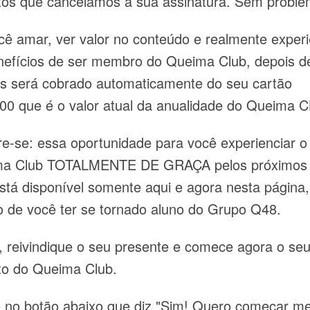
itos que cancelamos a sua assinatura. Sem proble
cê amar, ver valor no conteúdo e realmente experi
nefícios de ser membro do Queima Club,
depois d
as será cobrado automaticamente do seu cartão
00 que é o valor atual da anualidade do Queima 
e-se: essa oportunidade para você experienciar o
a Club TOTALMENTE DE GRAÇA pelos próximos
está disponível somente aqui e agora nesta página,
o de você ter se tornado aluno do Grupo Q48.
, reivindique o seu presente e comece agora o seu
ito do Queima Club.
e no botão abaixo que diz "Sim! Quero começar m