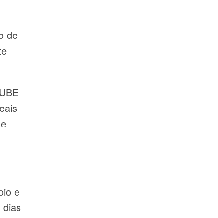
o de
te
CLUBE
eais
ue
oio e
 dias