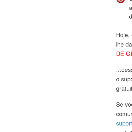
a
d
Hoje,
lhe d
DE G
...de
o sup
gratui
Se vo
comun
supor