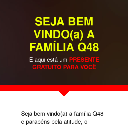
SEJA BEM
VINDO(a) A
FAMÍLIA Q48
E aqui está um
PRESENTE
GRATUITO PARA VOCÊ
Seja bem vindo(a) a família Q48
e parabéns pela atitude, o