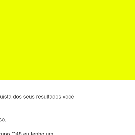
quista dos seus resultados você
so.
Grupo Q48 eu tenho um