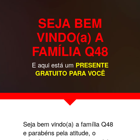
SEJA BEM
VINDO(a) A
FAMÍLIA Q48
E aqui está um
PRESENTE
GRATUITO PARA VOCÊ
Seja bem vindo(a) a família Q48
e parabéns pela atitude, o