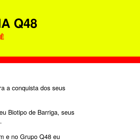
IA Q48
CÊ
ra a conquista dos seus
u Biotipo de Barriga, seus
.
im e no Grupo Q48 eu