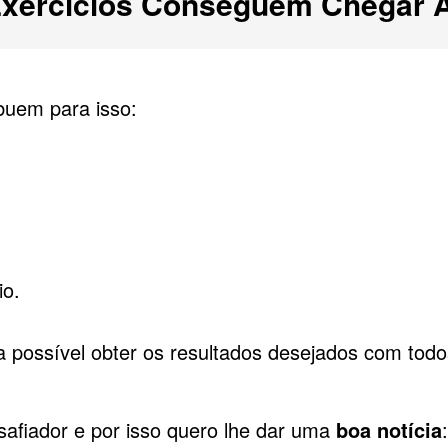
xercícios Conseguem Chegar A
buem para isso:
io.
ia possível obter os resultados desejados com tod
afiador e por isso quero lhe dar uma
boa notícia
: