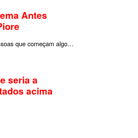
lema Antes
Piore
essoas que começam algo…
 seria a
stados acima