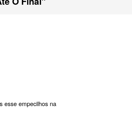
té O Final"
os esse empecilhos na