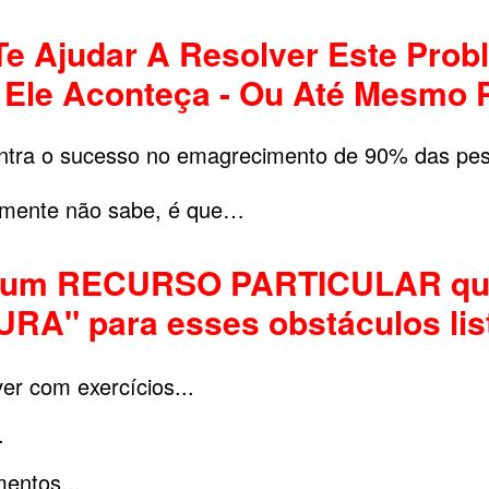
Te Ajudar A Resolver Este Prob
Ele Aconteça - Ou Até Mesmo 
ntra o sucesso no emagrecimento de 90% das p
lmente não sabe, é que…
te um RECURSO PARTICULAR que
URA" para esses obstáculos li
er com exercícios...
.
entos...