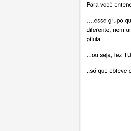
Para você entend
….esse grupo q
diferente, nem 
pílula …
...ou seja, fez 
..só que obteve 