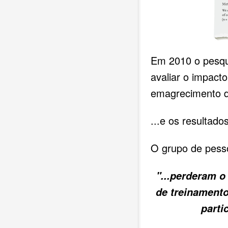
Em 2010 o pesqu
avaliar o impact
emagrecimento d
...e os resultad
O grupo de pesso
"...perderam
de treinamento
parti