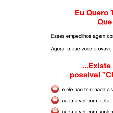
Eu Quero 
Que 
Esses empecilhos agem co
Agora, o que você provave
...Exis
possível "C
e ele não tem nada a v
nada a ver com dieta..
nada a ver com suplem