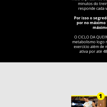
minutos do trei
responde cada v
Por isso o segre
por no máximo 
máximo
O CICLO DA QUEI
metabolismo logo n
exercício além de 
ativa por até 4