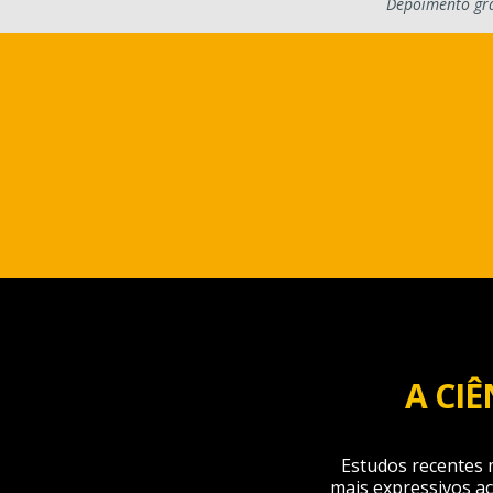
Depoimento gr
A CIÊ
Estudos recentes 
mais expressivos a