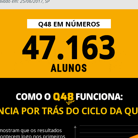
avado em: 25/06/2017, SP
Q48 EM NÚMEROS
NCIA POR TRÁS DO CICLO DA QU
mostram que os resultados
contecem logo nos primeiros