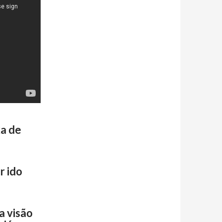
xa de
r ido
a visão