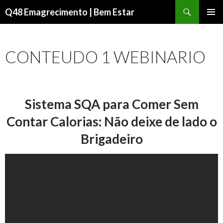
Pesquisar
Q48 Emagrecimento | Bem Estar
PULAR
Menu
PARA
principal
O
CONTEUDO 1 WEBINARIO
CONTEÚDO
Sistema SQA para Comer Sem
Contar Calorias: Não deixe de lado o
Brigadeiro