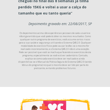
cheguei no final das 8 semanas já tinha
perdido 15KG e voltei a usar a calça do
tamanho que eu tanto queria”
Depoimento gravado em: 22/08/2017, SP
Os depoimentos acima são experiências pessoais de cada usuário e
não é garantido que você poderá obter os mesmos resultados. Como
qualquer outro programa de exercícios, você assume certos riscos
para a sua saúde e segurança utilizando o Sistema Q48 2.0. Qualquer
modalidade de exercício físico pode causar lesões se o mesmo for
realizado incorretamente, e o Sistema Q48 2.0 não é uma exceção.
Pode ser possível que você se machuque fazendo os exercícios deste
programa, especialmente se você estiver sedentário. Contudo,
explica-se como cada exercício deve ser realizado e ainda
disponibiliza-se o Manual da Prática Segura do Sistema Q48 2.0 (sendo
bônus do programa) no qual o mesmo deve ser lido por parte do
praticante, evitando problemas futuros.