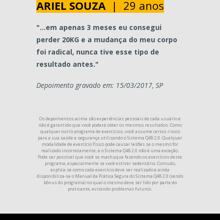
ARIEL SOUZA
| 29 anos
"...em apenas 3 meses eu consegui
perder 20KG e a mudança do meu corpo
foi radical, nunca tive esse tipo de
resultado antes."
Depoimento gravado em: 15/03/2017, SP
Os depoimentos acima são experiências pessoais de cada usuário e
não é garantido que você poderá obter os mesmos resultados. Como
qualquer outro programa de exercícios, você assume certos riscos
para a sua saúde e segurança utilizando o Sistema Q48 2.0. Qualquer
modalidade de exercício físico pode causar lesões se o mesmo for
realizado incorretamente, e o Sistema Q48 2.0 não é uma exceção.
Pode ser possível que você se machuque fazendo os exercícios deste
programa, especialmente se você estiver sedentário. Contudo,
explica-se como cada exercício deve ser realizado e ainda
disponibiliza-se o Manual da Prática Segura do Sistema Q48 2.0 (sendo
bônus do programa) no qual o mesmo deve ser lido por parte do
praticante, evitando problemas futuros.